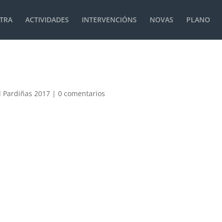
TRA
ACTIVIDADES
INTERVENCIÓNS
NOVAS
PLANO
l Pardiñas 2017
|
0 comentarios