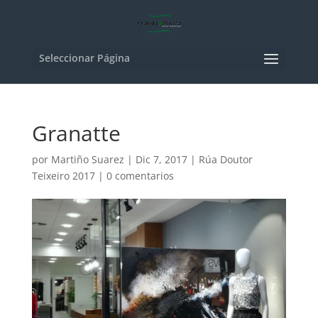
Seleccionar Página
Granatte
por
Martiño Suarez
|
Dic 7, 2017
|
Rúa Doutor
Teixeiro 2017
|
0 comentarios