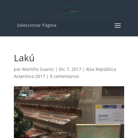
Seleccionar Página
Lakú
por
Martiño Suarez
|
Dic 7, 2017
|
Rúa República
Arxentina 2017
|
0 comentarios