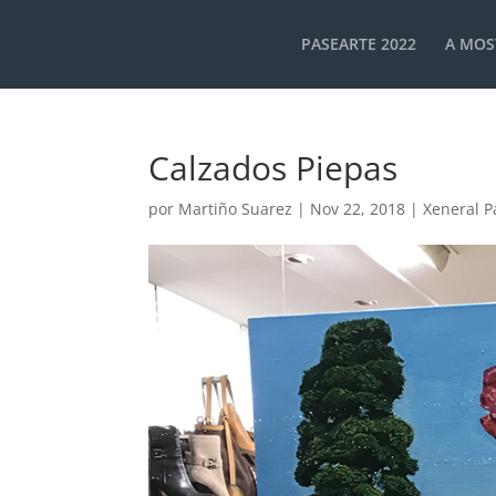
PASEARTE 2022
A MOS
Calzados Piepas
por
Martiño Suarez
|
Nov 22, 2018
|
Xeneral P