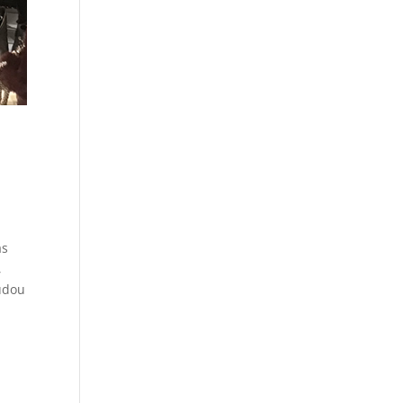
as
,
tudou