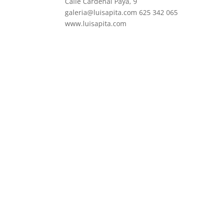
Calle Cardenal Payá, 9
galeria@luisapita.com 625 342 065
www.luisapita.com