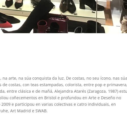
, na arte, na súa conquista da luz. De costas, no seu ícono, nas sú
 de costas, con teas estampadas, colorista, entre pop e primavera
da, entre clásica e de mañá, Alejandra Atarés (Zaragoza, 1987) es
mpliou coñecementos en Bristol e profundou en Arte e Deseño no
009 e participou en varias colectivas e catro individuais, en
sruhe, Art Madrid e SWAB.