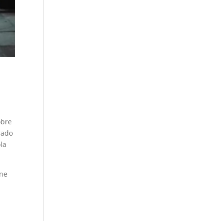
obre
rado
la
ane