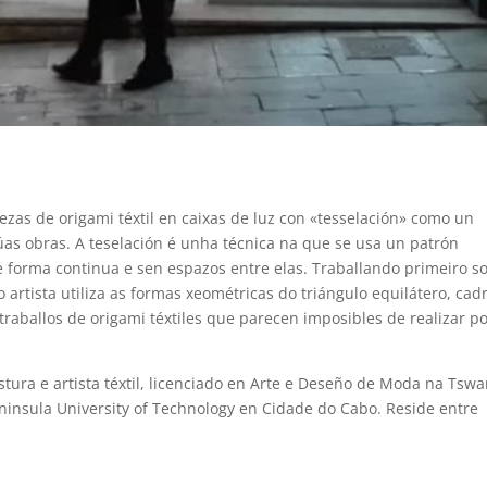
pezas de origami téxtil en caixas de luz con «tesselación» como un
as obras. A teselación é unha técnica na que se usa un patrón
e forma continua e sen espazos entre elas. Traballando primeiro s
o artista utiliza as formas xeométricas do triángulo equilátero, cad
traballos de origami téxtiles que parecen imposibles de realizar po
tura e artista téxtil, licenciado en Arte e Deseño de Moda na Tsw
eninsula University of Technology en Cidade do Cabo. Reside entre