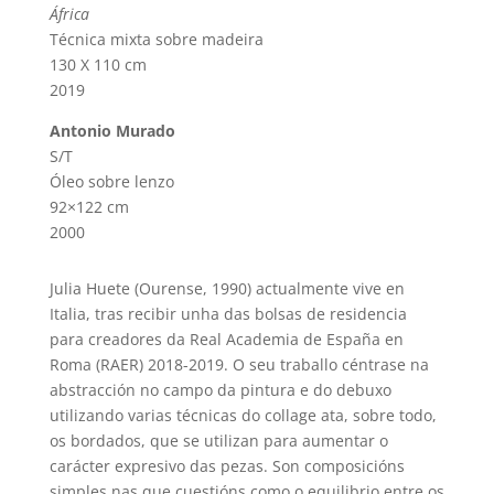
Á
frica
Técnica mixta sobre madeira
130 X 110 cm
2019
Antonio Murado
S/T
Óleo sobre lenzo
92×122 cm
2000
Julia Huete (Ourense, 1990) actualmente vive en
Italia, tras recibir unha das bolsas de residencia
para creadores da Real Academia de España en
Roma (RAER) 2018-2019. O seu traballo céntrase na
abstracción no campo da pintura e do debuxo
utilizando varias técnicas do collage ata, sobre todo,
os bordados, que se utilizan para aumentar o
carácter expresivo das pezas. Son composicións
simples nas que cuestións como o equilibrio entre os