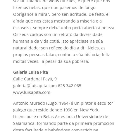
social. Fálanos de vidas difíciles, e quere que nos
fixemos nelas, que non pasemos de longo.
Obríganos a mirar, pero sen acritude. De feito, e
aínda que nos estea mostrando a miseria e a
escaseza, sempre deixa unha porta aberta á beleza.
Os seus cadros son un retrato da diversidade
humana e da vida cotiá. Isto apréciase na súa
naturalidade: son reflexo do día a dí . Neles, as
propias persoas falan, contan a súa historia, feliz
moitas veces, a pesar da súa pobreza.
Galería Luisa Pita
Calle Cardenal Payá, 9
galeria@luisapita.com 625 342 065
www.luisapita.com
Antonio Murado (Lugo, 1964) é un pintor e escultor
galego que reside dende 1996 en New York.
Licenciouse en Belas Artes pola Universidade de
Salamanca, formando parte da primeira promoción
desta facultade e habéndose convertido na