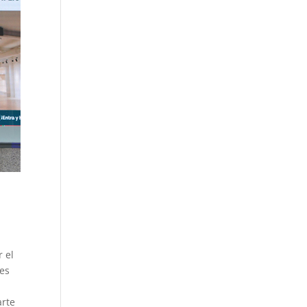
r el
tes
arte