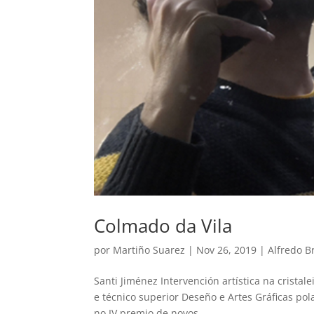
Colmado da Vila
por
Martiño Suarez
|
Nov 26, 2019
|
Alfredo B
Santi Jiménez Intervención artística na cristal
e técnico superior Deseño e Artes Gráficas pola
no IV premio de novos...