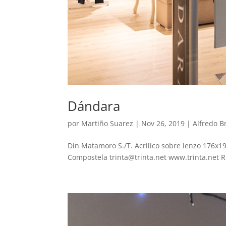
Dándara
por
Martiño Suarez
|
Nov 26, 2019
|
Alfredo B
Din Matamoro S./T. Acrílico sobre lenzo 176x1
Compostela trinta@trinta.net www.trinta.net R