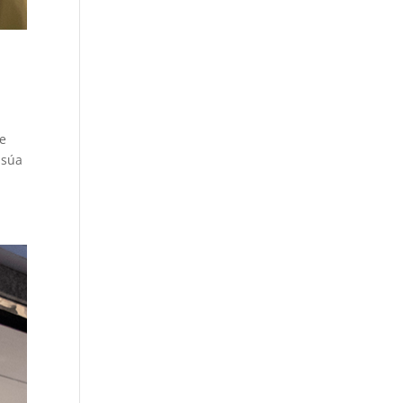
ue
 súa