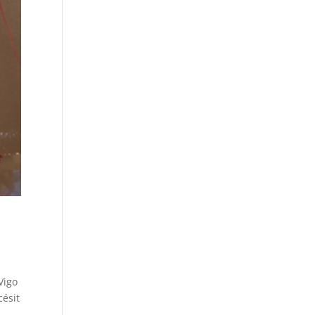
Vigo
césit