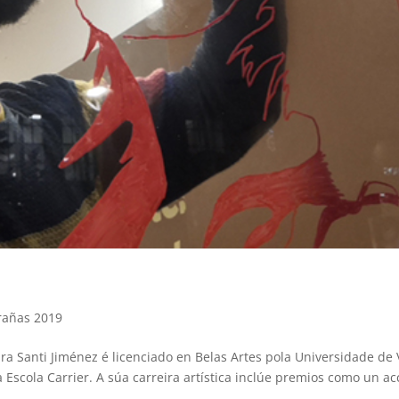
rañas 2019
eira Santi Jiménez é licenciado en Belas Artes pola Universidade de 
 Escola Carrier. A súa carreira artística inclúe premios como un ac