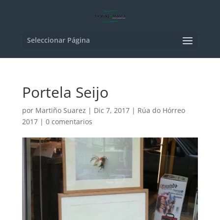
Seleccionar Página
Portela Seijo
por
Martiño Suarez
|
Dic 7, 2017
|
Rúa do Hórreo
2017
|
0 comentarios