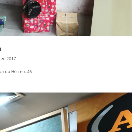
a
reo 2017
úa do Hórreo, 46